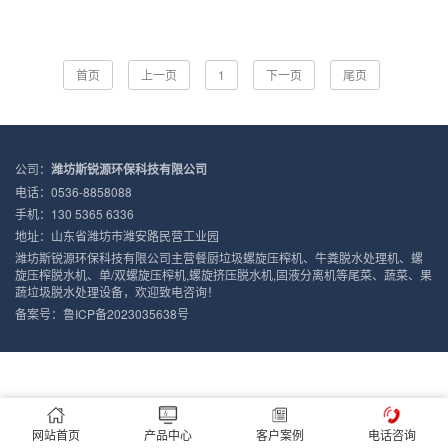
首页
上一页
1
下一页
尾页
公司：
潍坊斯锐源环保科技有限公司
电话：0536-8858088
手机：130 5365 6336
地址：山东省潍坊市潍安路民营工业园
潍坊斯锐源环保科技有限公司主营餐厨垃圾螺旋压榨机、牛粪脱水处理机、螺
旋压榨脱水机、单/双螺旋压榨机,螺旋挤压脱水机,固液分离机等尾菜、蔬菜、果
蔬垃圾脱水处理设备，欢迎致电咨询！
备案号：
鲁ICP备2023035638号
网站首页
产品中心
客户案例
电话咨询