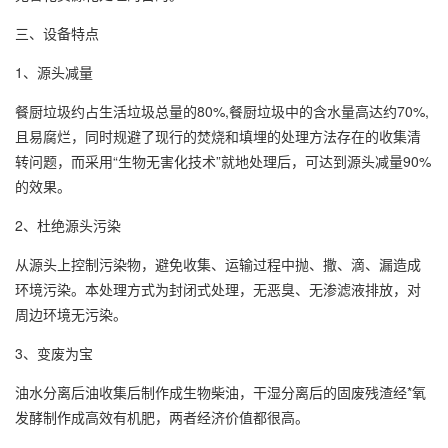
三、设备特点
1、源头减量
餐厨垃圾约占生活垃圾总量的80%,餐厨垃圾中的含水量高达约70%,
且易腐烂，同时规避了现行的焚烧和填埋的处理方法存在的收集清
转问题，而采用“生物无害化技术”就地处理后，可达到源头减量90%
的效果。
2、杜绝源头污染
从源头上控制污染物，避免收集、运输过程中抛、撒、滴、漏造成
环境污染。本处理方式为封闭式处理，无恶臭、无渗滤液排放，对
周边环境无污染。
3、变废为宝
油水分离后油收集后制作成生物柴油，干湿分离后的固废残渣经*氧
发酵制作成高效有机肥，两者经济价值都很高。