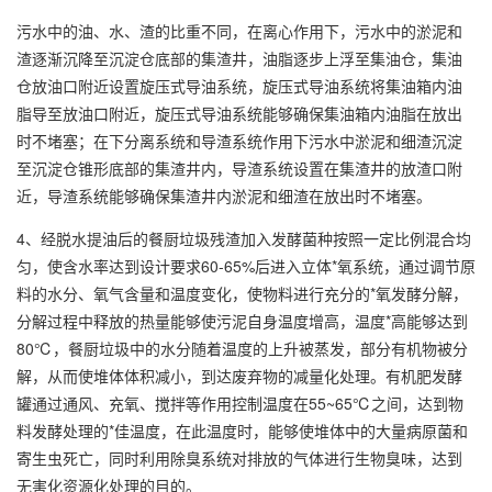
污水中的油、水、渣的比重不同，在离心作用下，污水中的淤泥和
渣逐渐沉降至沉淀仓底部的集渣井，油脂逐步上浮至集油仓，集油
仓放油口附近设置旋压式导油系统，旋压式导油系统将集油箱内油
脂导至放油口附近，旋压式导油系统能够确保集油箱内油脂在放出
时不堵塞；在下分离系统和导渣系统作用下污水中淤泥和细渣沉淀
至沉淀仓锥形底部的集渣井内，导渣系统设置在集渣井的放渣口附
近，导渣系统能够确保集渣井内淤泥和细渣在放出时不堵塞。
4、经脱水提油后的餐厨垃圾残渣加入发酵菌种按照一定比例混合均
匀，使含水率达到设计要求60-65%后进入立体*氧系统，通过调节原
料的水分、氧气含量和温度变化，使物料进行充分的*氧发酵分解，
分解过程中释放的热量能够使污泥自身温度增高，温度*高能够达到
80℃，餐厨垃圾中的水分随着温度的上升被蒸发，部分有机物被分
解，从而使堆体体积减小，到达废弃物的减量化处理。有机肥发酵
罐通过通风、充氧、搅拌等作用控制温度在55~65℃之间，达到物
料发酵处理的*佳温度，在此温度时，能够使堆体中的大量病原菌和
寄生虫死亡，同时利用除臭系统对排放的气体进行生物臭味，达到
无害化资源化处理的目的。