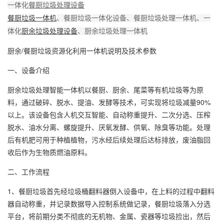
一体化
餐厨垃圾处理
设备
餐厨垃圾一体机
、餐厨垃圾一体化设备、餐厨垃圾处理一体机、一
厨余垃圾处理设备
体化
、厨余垃圾处理一体机
厨余/餐厨垃圾资源化利用一体机说明及技术参数
一、设备介绍
厨余垃圾处理智能一体机以餐厨、厨余、尾菜等有机垃圾等为原
料，通过破碎、脱水、提油、发酵等技术，可实现将垃圾减量90%
以上。该设备包含人机交互智能、自动称重提升、二次分选、压榨
脱水、油水分离、螺旋提升、厌氧发酵、供氧、除臭等功能。处理
后有机肥可用于种植植物，污水经后续处理后达标排放，废油脂回
收后作为生物质燃油原料。
二、工作流程
1、餐厨垃圾首先经垃圾桶翻料器倒入设备中，在上料的过程中翻料
器自动称重，并记录数据导入控制系统做记录，餐厨垃圾落入分选
平台，将前期分类不彻底的无机物、金属、瓷器等垃圾捡出，然后