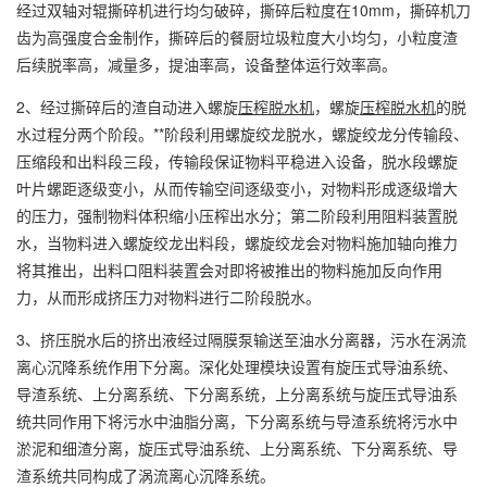
经过双轴对辊撕碎机进行均匀破碎，撕碎后粒度在10mm，撕碎机刀
齿为高强度合金制作，撕碎后的餐厨垃圾粒度大小均匀，小粒度渣
后续脱率高，减量多，提油率高，设备整体运行效率高。
2、经过撕碎后的渣自动进入螺旋
压榨脱水机
，螺旋
压榨脱水机
的脱
水过程分两个阶段。**阶段利用螺旋绞龙脱水，螺旋绞龙分传输段、
压缩段和出料段三段，传输段保证物料平稳进入设备，脱水段螺旋
叶片螺距逐级变小，从而传输空间逐级变小，对物料形成逐级增大
的压力，强制物料体积缩小压榨出水分；第二阶段利用阻料装置脱
水，当物料进入螺旋绞龙出料段，螺旋绞龙会对物料施加轴向推力
将其推出，出料口阻料装置会对即将被推出的物料施加反向作用
力，从而形成挤压力对物料进行二阶段脱水。
3、挤压脱水后的挤出液经过隔膜泵输送至油水分离器，污水在涡流
离心沉降系统作用下分离。深化处理模块设置有旋压式导油系统、
导渣系统、上分离系统、下分离系统，上分离系统与旋压式导油系
统共同作用下将污水中油脂分离，下分离系统与导渣系统将污水中
淤泥和细渣分离，旋压式导油系统、上分离系统、下分离系统、导
渣系统共同构成了涡流离心沉降系统。